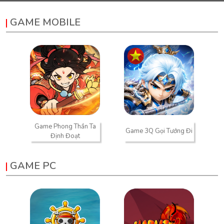
GAME MOBILE
Game Phong Thần Ta
Game 3Q Gọi Tướng Đi
Định Đoạt
GAME PC