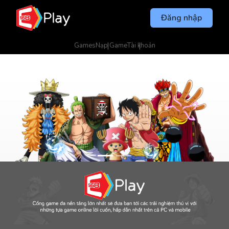
Đăng nhập
Games
Nạp Game
Tài khoản