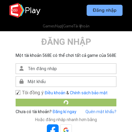
Đăng nhập
Games
Nạp Game
Tài khoản
ĐĂNG NHẬP
Một tài khoản 568E có thể chơi tất cả game của 568E
Tôi đồng ý
Điều khoản
&
Chính sách bảo mật
Chưa có tài khoản?
Đăng kí ngay
Quên mật khẩu?
Hoặc đăng nhập nhanh hơn bằng