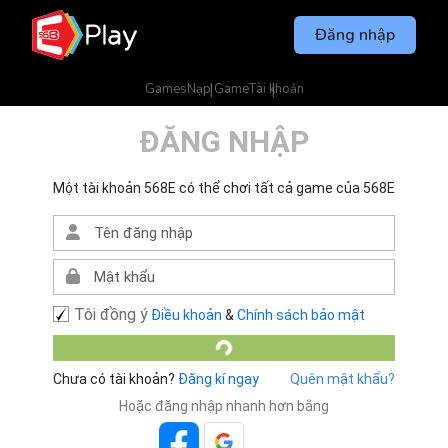
Đăng nhập
Games
Nạp Game
Tài khoản
ĐĂNG NHẬP
Một tài khoản 568E có thể chơi tất cả game của 568E
Tôi đồng ý
Điều khoản
&
Chính sách bảo mật
Chưa có tài khoản?
Đăng kí ngay
Quên mật khẩu?
Hoặc đăng nhập nhanh hơn bằng