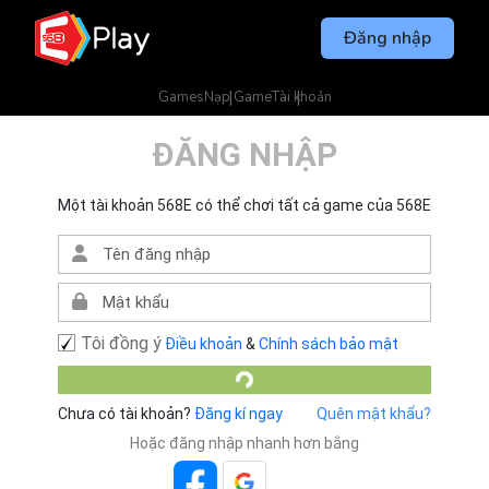
Đăng nhập
Games
Nạp Game
Tài khoản
ĐĂNG NHẬP
Một tài khoản 568E có thể chơi tất cả game của 568E
Tôi đồng ý
Điều khoản
&
Chính sách bảo mật
Chưa có tài khoản?
Đăng kí ngay
Quên mật khẩu?
Hoặc đăng nhập nhanh hơn bằng