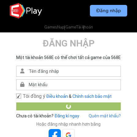
Đăng nhập
Games
Nạp Game
Tài khoản
ĐĂNG NHẬP
Một tài khoản 568E có thể chơi tất cả game của 568E
Tôi đồng ý
Điều khoản
&
Chính sách bảo mật
Chưa có tài khoản?
Đăng kí ngay
Quên mật khẩu?
Hoặc đăng nhập nhanh hơn bằng