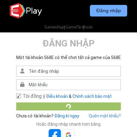
Đăng nhập
Games
Nạp Game
Tài khoản
ĐĂNG NHẬP
Một tài khoản 568E có thể chơi tất cả game của 568E
Tôi đồng ý
Điều khoản
&
Chính sách bảo mật
Chưa có tài khoản?
Đăng kí ngay
Quên mật khẩu?
Hoặc đăng nhập nhanh hơn bằng