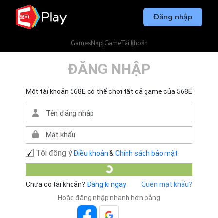
Đăng nhập
Games
Nạp Game
Tài khoản
ĐĂNG NHẬP
Một tài khoản 568E có thể chơi tất cả game của 568E
Tôi đồng ý
Điều khoản
&
Chính sách bảo mật
Chưa có tài khoản?
Đăng kí ngay
Quên mật khẩu?
Hoặc đăng nhập nhanh hơn bằng