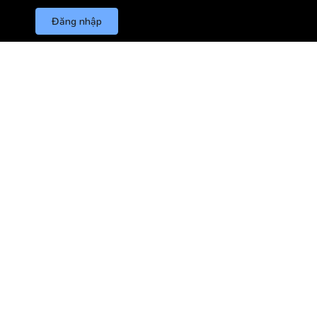
ản
ĂNG NHẬP
E có thể chơi tất cả game của 568E
u khoản
&
Chính sách bảo mật
Quên mật khẩu?
n?
Đăng kí ngay
ng nhập nhanh hơn bằng