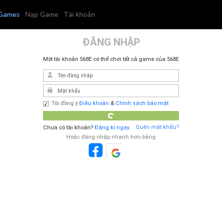
Games
Nạp Game
Tài kho
Đ
Một tài khoản 568
Tôi đồng ý
Điề
Chưa có tài khoả
Hoặc đă