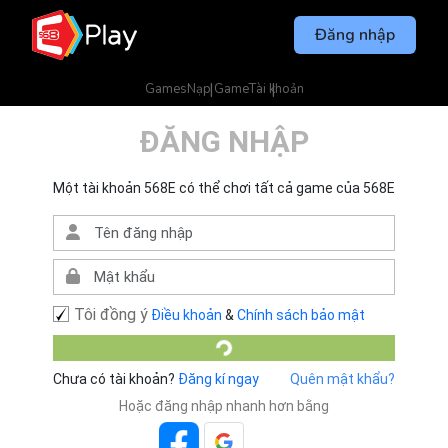
Đăng nhập
Games
Nạp Game
Tài khoản
ĐĂNG NHẬP
Một tài khoản 568E có thể chơi tất cả game của 568E
Tôi đồng ý
Điều khoản
&
Chính sách bảo mật
Chưa có tài khoản?
Đăng kí ngay
Quên mật khẩu?
Hoặc đăng nhập nhanh hơn bằng