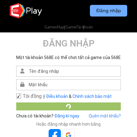
Đăng nhập
Games
Nạp Game
Tài khoản
ĐĂNG NHẬP
Một tài khoản 568E có thể chơi tất cả game của 568E
Tôi đồng ý
Điều khoản
&
Chính sách bảo mật
Chưa có tài khoản?
Đăng kí ngay
Quên mật khẩu?
Hoặc đăng nhập nhanh hơn bằng