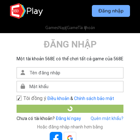
Đăng nhập
Games
Nạp Game
Tài khoản
ĐĂNG NHẬP
Một tài khoản 568E có thể chơi tất cả game của 568E
Tôi đồng ý
Điều khoản
&
Chính sách bảo mật
Chưa có tài khoản?
Đăng kí ngay
Quên mật khẩu?
Hoặc đăng nhập nhanh hơn bằng