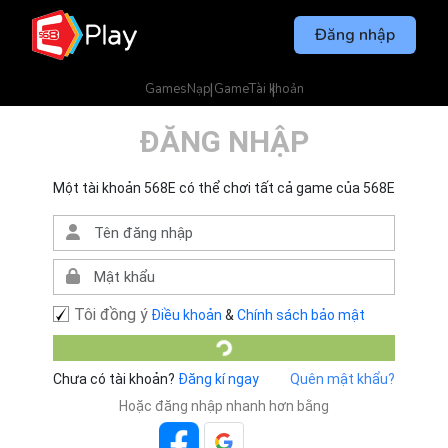
Đăng nhập
Games
Nạp Game
Tài khoản
ĐĂNG NHẬP
Một tài khoản 568E có thể chơi tất cả game của 568E
Tôi đồng ý
Điều khoản
&
Chính sách bảo mật
Chưa có tài khoản?
Đăng kí ngay
Quên mật khẩu?
Hoặc đăng nhập nhanh hơn bằng