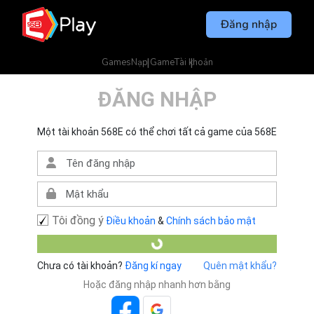
Đăng nhập
Games
Nạp Game
Tài khoản
ĐĂNG NHẬP
Một tài khoản 568E có thể chơi tất cả game của 568E
Tôi đồng ý
Điều khoản
&
Chính sách bảo mật
Chưa có tài khoản?
Đăng kí ngay
Quên mật khẩu?
Hoặc đăng nhập nhanh hơn bằng