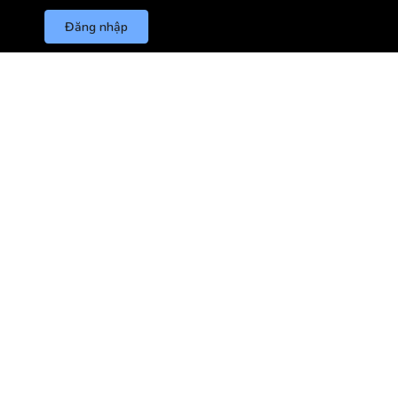
ản
ĂNG NHẬP
E có thể chơi tất cả game của 568E
u khoản
&
Chính sách bảo mật
Quên mật khẩu?
n?
Đăng kí ngay
ng nhập nhanh hơn bằng