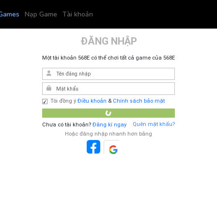
Games
Nạp Game
Tài kho
Đ
Một tài khoản 568
Tôi đồng ý
Điề
Chưa có tài khoả
Hoặc đă