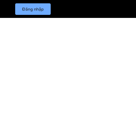
ản
ĂNG NHẬP
E có thể chơi tất cả game của 568E
u khoản
&
Chính sách bảo mật
Quên mật khẩu?
n?
Đăng kí ngay
ng nhập nhanh hơn bằng