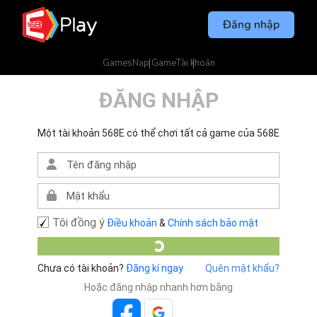
Đăng nhập
Games
Nạp Game
Tài khoản
ĐĂNG NHẬP
Một tài khoản 568E có thể chơi tất cả game của 568E
Tôi đồng ý
Điều khoản
&
Chính sách bảo mật
Chưa có tài khoản?
Đăng kí ngay
Quên mật khẩu?
Hoặc đăng nhập nhanh hơn bằng