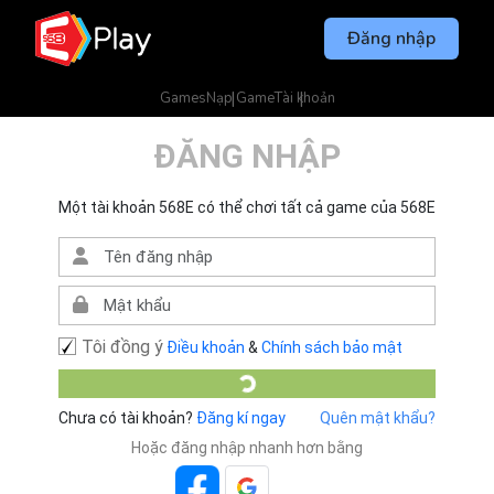
Đăng nhập
Games
Nạp Game
Tài khoản
ĐĂNG NHẬP
Một tài khoản 568E có thể chơi tất cả game của 568E
Tôi đồng ý
Điều khoản
&
Chính sách bảo mật
Chưa có tài khoản?
Đăng kí ngay
Quên mật khẩu?
Hoặc đăng nhập nhanh hơn bằng