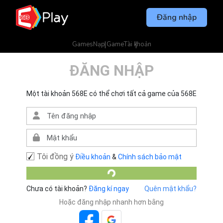
Đăng nhập
Games
Nạp Game
Tài khoản
ĐĂNG NHẬP
Một tài khoản 568E có thể chơi tất cả game của 568E
Tôi đồng ý
Điều khoản
&
Chính sách bảo mật
Chưa có tài khoản?
Đăng kí ngay
Quên mật khẩu?
Hoặc đăng nhập nhanh hơn bằng