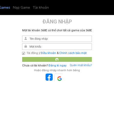
Games
Nạp Game
Tài kho
Đ
Một tài khoản 568
Tôi đồng ý
Điề
Chưa có tài khoả
Hoặc đă