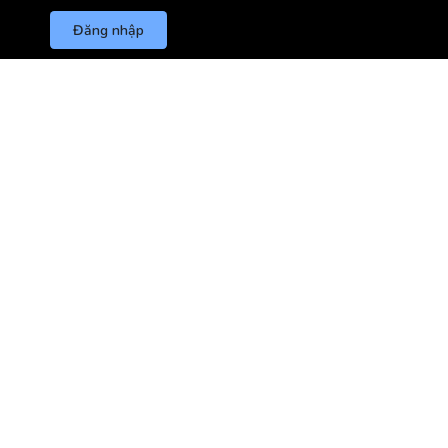
ản
ĂNG NHẬP
E có thể chơi tất cả game của 568E
u khoản
&
Chính sách bảo mật
Quên mật khẩu?
n?
Đăng kí ngay
ng nhập nhanh hơn bằng