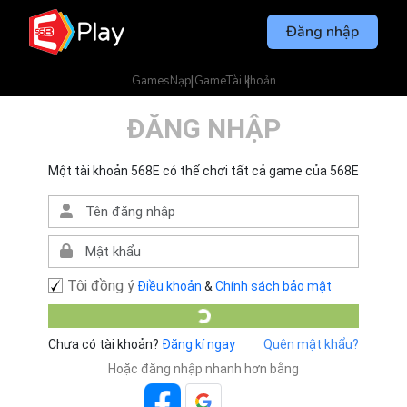
Đăng nhập
Games
Nạp Game
Tài khoản
ĐĂNG NHẬP
Một tài khoản 568E có thể chơi tất cả game của 568E
Tôi đồng ý
Điều khoản
&
Chính sách bảo mật
Chưa có tài khoản?
Đăng kí ngay
Quên mật khẩu?
Hoặc đăng nhập nhanh hơn bằng