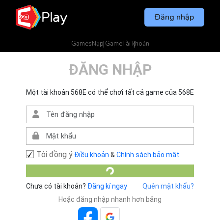
Đăng nhập
Games
Nạp Game
Tài khoản
ĐĂNG NHẬP
Một tài khoản 568E có thể chơi tất cả game của 568E
Tôi đồng ý
Điều khoản
&
Chính sách bảo mật
Chưa có tài khoản?
Đăng kí ngay
Quên mật khẩu?
Hoặc đăng nhập nhanh hơn bằng