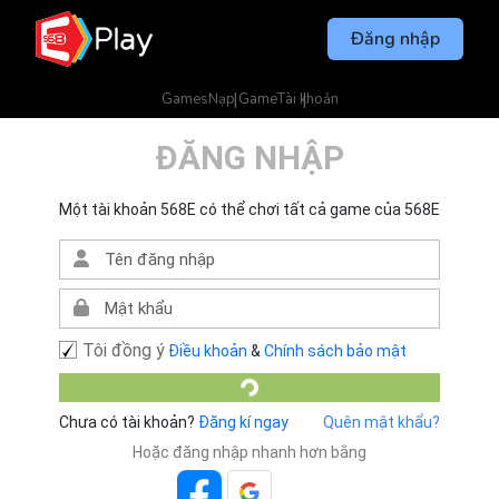
Đăng nhập
Games
Nạp Game
Tài khoản
ĐĂNG NHẬP
Một tài khoản 568E có thể chơi tất cả game của 568E
Tôi đồng ý
Điều khoản
&
Chính sách bảo mật
Chưa có tài khoản?
Đăng kí ngay
Quên mật khẩu?
Hoặc đăng nhập nhanh hơn bằng