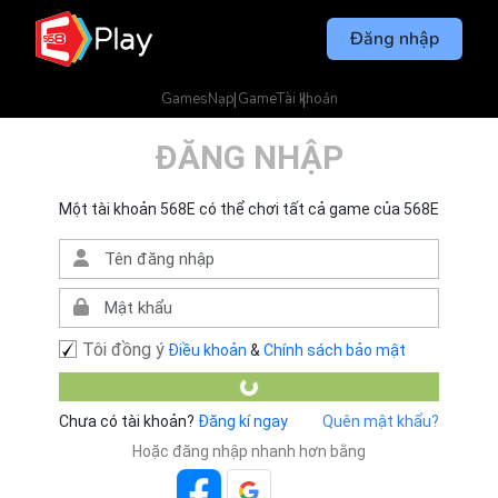
Đăng nhập
Games
Nạp Game
Tài khoản
ĐĂNG NHẬP
Một tài khoản 568E có thể chơi tất cả game của 568E
Tôi đồng ý
Điều khoản
&
Chính sách bảo mật
Chưa có tài khoản?
Đăng kí ngay
Quên mật khẩu?
Hoặc đăng nhập nhanh hơn bằng