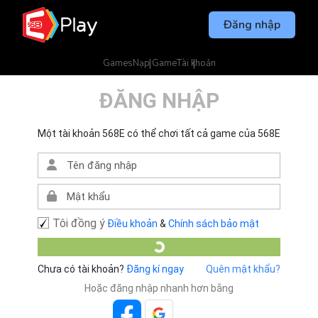
Đăng nhập
Games
Nạp Game
Tài khoản
ĐĂNG NHẬP
Một tài khoản 568E có thể chơi tất cả game của 568E
Tôi đồng ý
Điều khoản
&
Chính sách bảo mật
Chưa có tài khoản?
Đăng kí ngay
Quên mật khẩu?
Hoặc đăng nhập nhanh hơn bằng