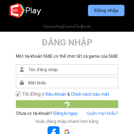
Đăng nhập
Games
Nạp Game
Tài khoản
ĐĂNG NHẬP
Một tài khoản 568E có thể chơi tất cả game của 568E
Tôi đồng ý
Điều khoản
&
Chính sách bảo mật
Chưa có tài khoản?
Đăng kí ngay
Quên mật khẩu?
Hoặc đăng nhập nhanh hơn bằng