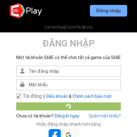
Đăng nhập
Games
Nạp Game
Tài khoản
ĐĂNG NHẬP
Một tài khoản 568E có thể chơi tất cả game của 568E
Tôi đồng ý
Điều khoản
&
Chính sách bảo mật
Chưa có tài khoản?
Đăng kí ngay
Quên mật khẩu?
Hoặc đăng nhập nhanh hơn bằng