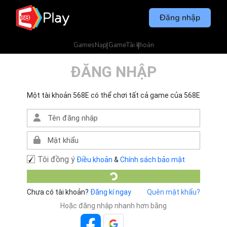
Đăng nhập
Games
Nạp Game
Tài khoản
ĐĂNG NHẬP
Một tài khoản 568E có thể chơi tất cả game của 568E
Tôi đồng ý
Điều khoản
&
Chính sách bảo mật
Chưa có tài khoản?
Đăng kí ngay
Quên mật khẩu?
Hoặc đăng nhập nhanh hơn bằng