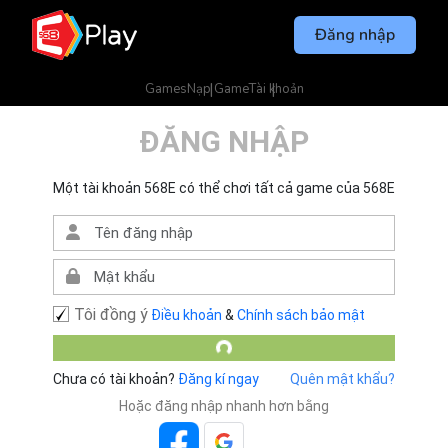
Đăng nhập
Games
Nạp Game
Tài khoản
ĐĂNG NHẬP
Một tài khoản 568E có thể chơi tất cả game của 568E
Tôi đồng ý
Điều khoản
&
Chính sách bảo mật
Chưa có tài khoản?
Đăng kí ngay
Quên mật khẩu?
Hoặc đăng nhập nhanh hơn bằng