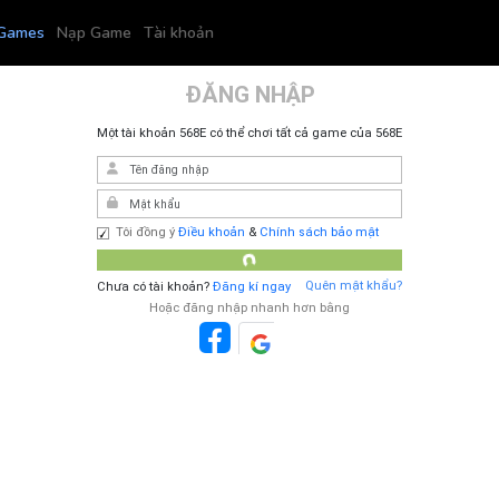
Games
Nạp Game
Tài kho
Đ
Một tài khoản 568
Tôi đồng ý
Điề
Chưa có tài khoả
Hoặc đă