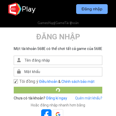
Đăng nhập
Games
Nạp Game
Tài khoản
ĐĂNG NHẬP
Một tài khoản 568E có thể chơi tất cả game của 568E
Tôi đồng ý
Điều khoản
&
Chính sách bảo mật
Chưa có tài khoản?
Đăng kí ngay
Quên mật khẩu?
Hoặc đăng nhập nhanh hơn bằng