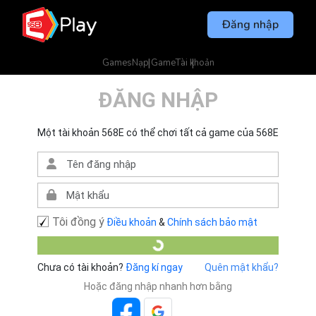
Đăng nhập
Games
Nạp Game
Tài khoản
ĐĂNG NHẬP
Một tài khoản 568E có thể chơi tất cả game của 568E
Tôi đồng ý
Điều khoản
&
Chính sách bảo mật
Chưa có tài khoản?
Đăng kí ngay
Quên mật khẩu?
Hoặc đăng nhập nhanh hơn bằng