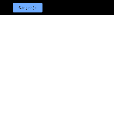
ản
ĂNG NHẬP
E có thể chơi tất cả game của 568E
u khoản
&
Chính sách bảo mật
Quên mật khẩu?
n?
Đăng kí ngay
ng nhập nhanh hơn bằng