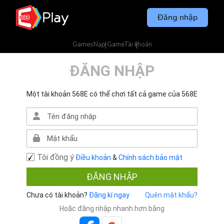
Đăng nhập
Games
Nạp Game
Tài khoản
ĐĂNG NHẬP
Một tài khoản 568E có thể chơi tất cả game của 568E
Tôi đồng ý
Điều khoản
&
Chính sách bảo mật
ĐĂNG NHẬP
Chưa có tài khoản?
Đăng kí ngay
Quên mật khẩu?
Hoặc đăng nhập nhanh hơn bằng