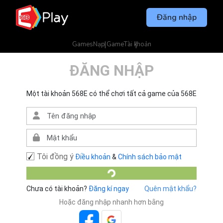
Đăng nhập
Games
Nạp Game
Tài khoản
ĐĂNG NHẬP
Một tài khoản 568E có thể chơi tất cả game của 568E
Tôi đồng ý
Điều khoản
&
Chính sách bảo mật
Chưa có tài khoản?
Đăng kí ngay
Quên mật khẩu?
Hoặc đăng nhập nhanh hơn bằng