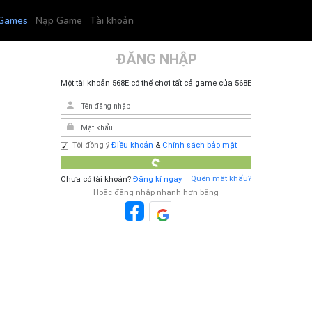
Games
Nạp Game
Tài kho
Đ
Một tài khoản 568
Tôi đồng ý
Điề
Chưa có tài khoả
Hoặc đă