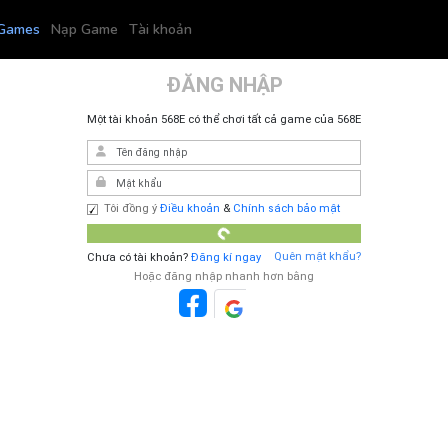
Games
Nạp Game
Tài kho
Đ
Một tài khoản 568
Tôi đồng ý
Điề
Chưa có tài khoả
Hoặc đă