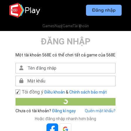
Đăng nhập
Games
Nạp Game
Tài khoản
ĐĂNG NHẬP
Một tài khoản 568E có thể chơi tất cả game của 568E
Tôi đồng ý
Điều khoản
&
Chính sách bảo mật
Chưa có tài khoản?
Đăng kí ngay
Quên mật khẩu?
Hoặc đăng nhập nhanh hơn bằng