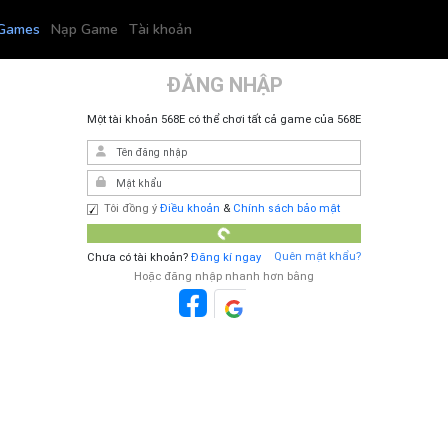
Games
Nạp Game
Tài kho
Đ
Một tài khoản 568
Tôi đồng ý
Điề
Chưa có tài khoả
Hoặc đă