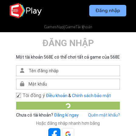
Đăng nhập
Games
Nạp Game
Tài khoản
ĐĂNG NHẬP
Một tài khoản 568E có thể chơi tất cả game của 568E
Tôi đồng ý
Điều khoản
&
Chính sách bảo mật
Chưa có tài khoản?
Đăng kí ngay
Quên mật khẩu?
Hoặc đăng nhập nhanh hơn bằng