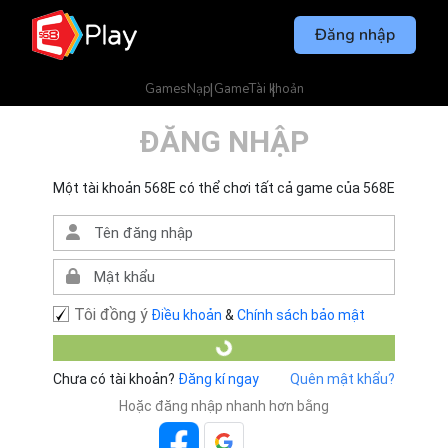
Đăng nhập
Games
Nạp Game
Tài khoản
ĐĂNG NHẬP
Một tài khoản 568E có thể chơi tất cả game của 568E
Tôi đồng ý
Điều khoản
&
Chính sách bảo mật
Chưa có tài khoản?
Đăng kí ngay
Quên mật khẩu?
Hoặc đăng nhập nhanh hơn bằng