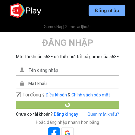
Đăng nhập
Games
Nạp Game
Tài khoản
ĐĂNG NHẬP
Một tài khoản 568E có thể chơi tất cả game của 568E
Tôi đồng ý
Điều khoản
&
Chính sách bảo mật
Chưa có tài khoản?
Đăng kí ngay
Quên mật khẩu?
Hoặc đăng nhập nhanh hơn bằng