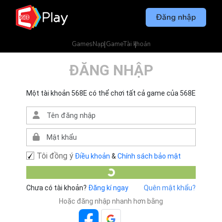
Đăng nhập
Games
Nạp Game
Tài khoản
ĐĂNG NHẬP
Một tài khoản 568E có thể chơi tất cả game của 568E
Tôi đồng ý
Điều khoản
&
Chính sách bảo mật
Chưa có tài khoản?
Đăng kí ngay
Quên mật khẩu?
Hoặc đăng nhập nhanh hơn bằng