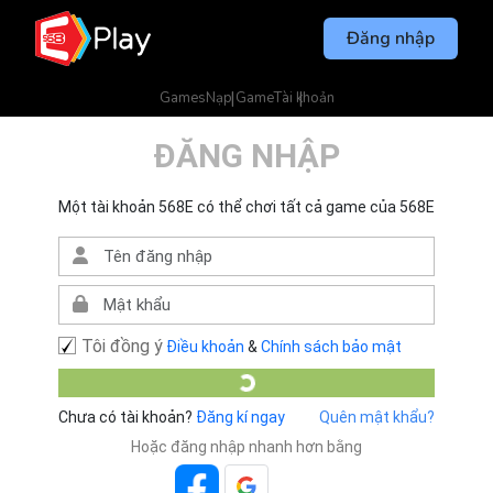
Đăng nhập
Games
Nạp Game
Tài khoản
ĐĂNG NHẬP
Một tài khoản 568E có thể chơi tất cả game của 568E
Tôi đồng ý
Điều khoản
&
Chính sách bảo mật
Chưa có tài khoản?
Đăng kí ngay
Quên mật khẩu?
Hoặc đăng nhập nhanh hơn bằng