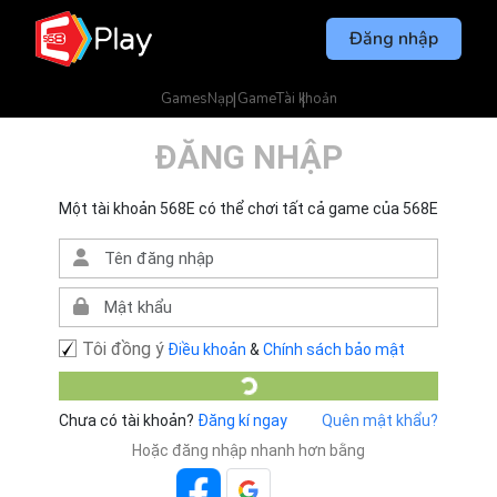
Đăng nhập
Games
Nạp Game
Tài khoản
ĐĂNG NHẬP
Một tài khoản 568E có thể chơi tất cả game của 568E
Tôi đồng ý
Điều khoản
&
Chính sách bảo mật
Chưa có tài khoản?
Đăng kí ngay
Quên mật khẩu?
Hoặc đăng nhập nhanh hơn bằng