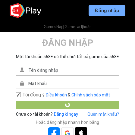
Đăng nhập
Games
Nạp Game
Tài khoản
ĐĂNG NHẬP
Một tài khoản 568E có thể chơi tất cả game của 568E
Tôi đồng ý
Điều khoản
&
Chính sách bảo mật
Chưa có tài khoản?
Đăng kí ngay
Quên mật khẩu?
Hoặc đăng nhập nhanh hơn bằng