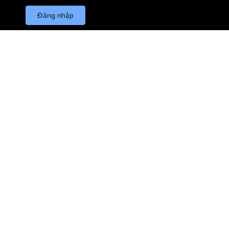
ản
ĂNG NHẬP
E có thể chơi tất cả game của 568E
u khoản
&
Chính sách bảo mật
Quên mật khẩu?
n?
Đăng kí ngay
ng nhập nhanh hơn bằng