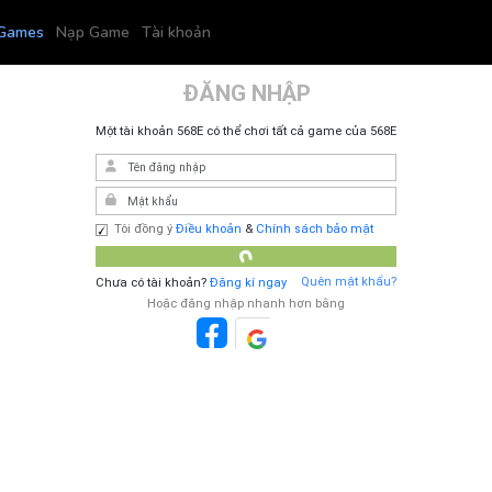
Games
Nạp Game
Tài kho
Đ
Một tài khoản 568
Tôi đồng ý
Điề
Chưa có tài khoả
Hoặc đă