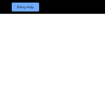
ản
ĂNG NHẬP
E có thể chơi tất cả game của 568E
u khoản
&
Chính sách bảo mật
Quên mật khẩu?
n?
Đăng kí ngay
ng nhập nhanh hơn bằng