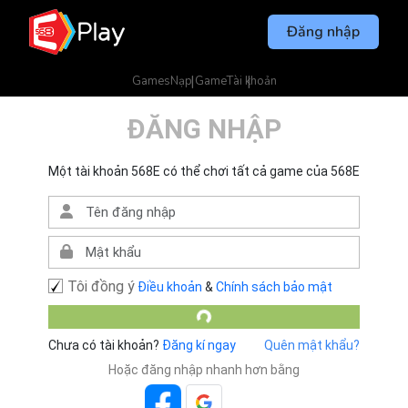
Đăng nhập
Games
Nạp Game
Tài khoản
ĐĂNG NHẬP
Một tài khoản 568E có thể chơi tất cả game của 568E
Tôi đồng ý
Điều khoản
&
Chính sách bảo mật
Chưa có tài khoản?
Đăng kí ngay
Quên mật khẩu?
Hoặc đăng nhập nhanh hơn bằng