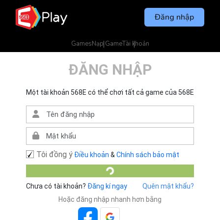
Đăng nhập
Games
Nạp Game
Tài khoản
ĐĂNG NHẬP
Một tài khoản 568E có thể chơi tất cả game của 568E
Tôi đồng ý
Điều khoản
&
Chính sách bảo mật
Chưa có tài khoản?
Đăng kí ngay
Quên mật khẩu?
Hoặc đăng nhập nhanh hơn bằng